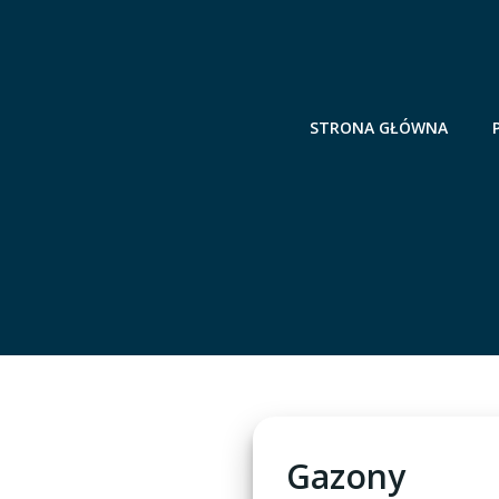
Skip
to
content
STRONA GŁÓWNA
Gazony