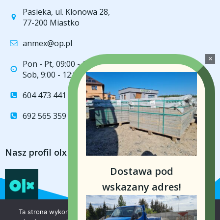
Pasieka, ul. Klonowa 28,
77-200 Miastko
anmex@op.pl
Pon - Pt, 09:00 - 16:00
Sob, 9:00 - 12:00
604 473 441
692 565 359
Nasz profil olx
Dostawa pod
wskazany adres!
Ta strona wykorzystuje pliki cookie aby świadczyć usługi na