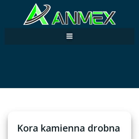
Skip
to
content
Kora kamienna drobna