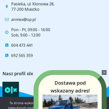
Pasieka, ul. Klonowa 28,
77-200 Miastko
anmex@op.pl
Pon - Pt, 09:00 - 16:00
Sob, 9:00 - 12:00
604 473 441
692 565 359
Nasz profil olx
Dostawa pod
wskazany adres!
Ta strona wykorzystuje pliki cookie aby świadczyć usługi na
najwyższym poziomie. Dalsze korzystanie ze strony oznacza,