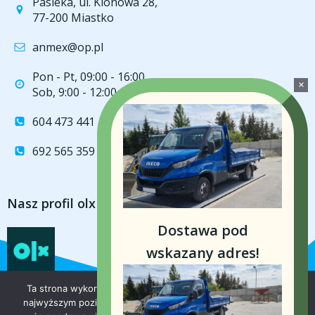
Pasieka, ul. Klonowa 28,
77-200 Miastko
anmex@op.pl
Pon - Pt, 09:00 - 16:00
Sob, 9:00 - 12:00
604 473 441
692 565 359
Nasz profil olx
Dostawa pod
wskazany adres!
Ta strona wykorzystuje pliki cookie aby świadczyć usługi na
najwyższym poziomie. Dalsze korzystanie ze strony oznacza,